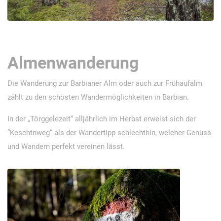
Almenwanderung
Die Wanderung zur Barbianer Alm oder auch zur Frühaufalm
zählt zu den schösten Wandermöglichkeiten in Barbian.
In der „Törggelezeit“ alljährlich im Herbst erweist sich der
“Keschtnweg“ als der Wandertipp schlechthin, welcher Genuss
und Wandern perfekt vereinen lässt.