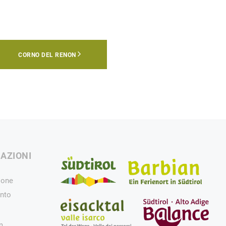
CORNO DEL RENON
AZIONI
ione
nto
m