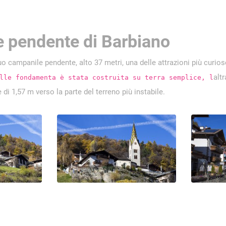
 pendente di Barbiano
uo campanile pendente, alto 37 metri, una delle attrazioni più curios
alt
lle fondamenta è stata costruita su terra semplice, l
 di 1,57 m verso la parte del terreno più instabile.